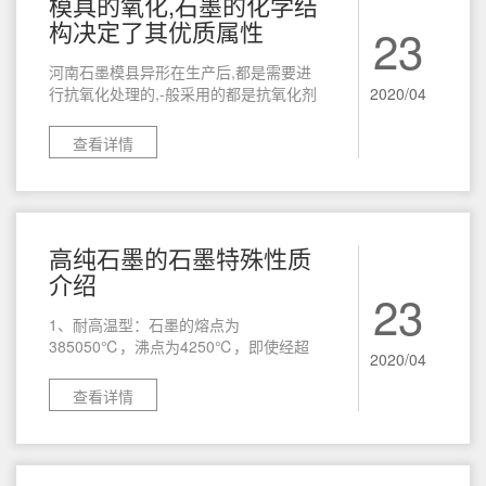
模具的氧化,石墨的化学结
构决定了其优质属性
23
河南石墨模县异形在生产后,都是需要进
2020/04
行抗氧化处理的,-般采用的都是抗氧化剂
,都是一种油状的液体。 成分为耐高温的
纳米陶瓷微粒,在石墨模具的使用温度
查看详情
1300C以内的氧化环境中,其抗氧化效果
超越，各种型号的石墨模具经过石墨模
具抗氧化保护剂浸渍处理后,
高纯石墨的石墨特殊性质
介绍
23
1、耐高温型：石墨的熔点为
385050℃，沸点为4250℃，即使经超
2020/04
高温电弧灼烧，重量的损失很小，热膨
胀系数也很小。石墨强度随温度提高而
查看详情
加强，在2000℃时，石墨强度提高一
倍。2、导电、导热性：石墨的导电性比
一般非金属矿高一百倍。导热性超过
钢、铁、铅